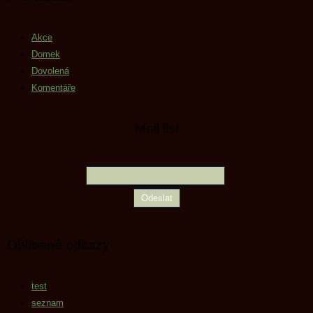
Akce
Domek
Dovolená
Komentáře
Mail list
Oblíbené odkazy
test
seznam