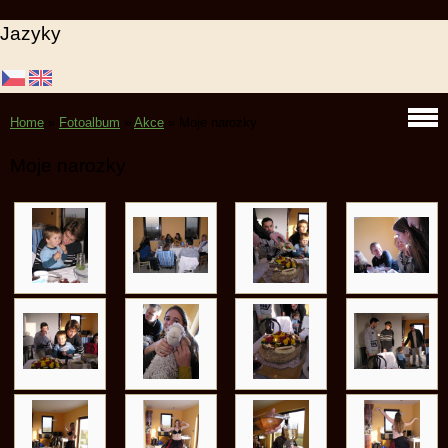
Jazyky
Home
»
Fotoalbum
»
Akce
»
Moje narozky
Moje narozky