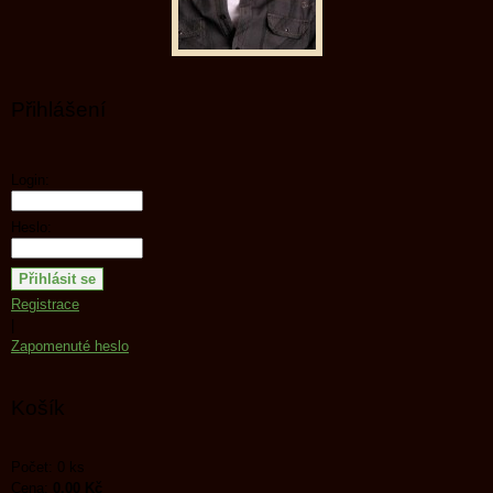
Přihlášení
Login:
Heslo:
Registrace
|
Zapomenuté heslo
Košík
Počet: 0 ks
Cena:
0,00 Kč