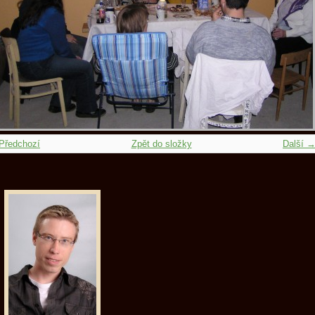
Předchozí
Zpět do složky
Další 