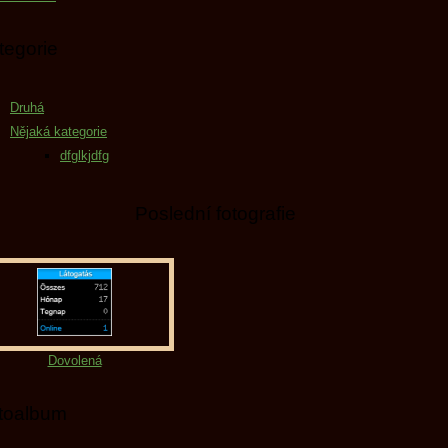
tegorie
Druhá
Nějaká kategorie
dfglkjdfg
Poslední fotografie
Dovolená
toalbum