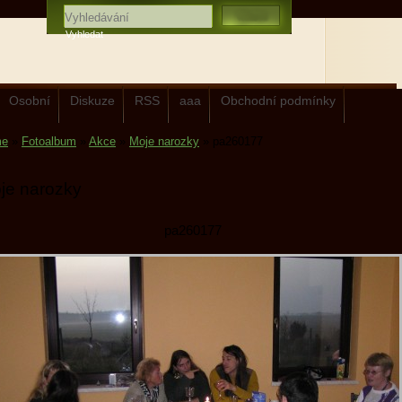
Osobní
Diskuze
RSS
aaa
Obchodní podmínky
me
»
Fotoalbum
»
Akce
»
Moje narozky
»
pa260177
je narozky
pa260177