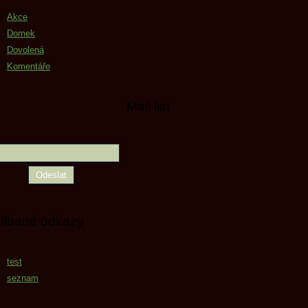
Akce
Domek
Dovolená
Komentáře
Mail list
líbené odkazy
test
seznam