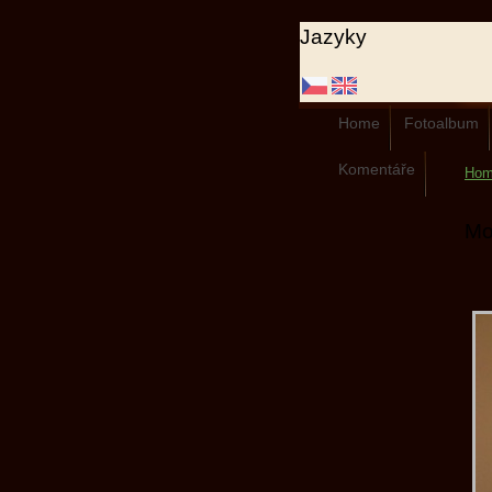
Jazyky
Home
Fotoalbum
Komentáře
Ho
Mo