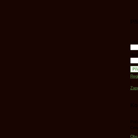
Př
Logi
Hesl
Regi
|
Zap
Ko
Poče
Cen
Obs