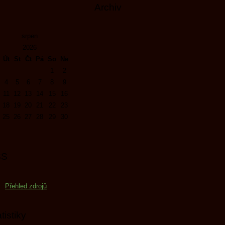
Archiv
srpen
2026
Út
St
Čt
Pá
So
Ne
1
2
4
5
6
7
8
9
11
12
13
14
15
16
18
19
20
21
22
23
25
26
27
28
29
30
SS
Přehled zdrojů
tistiky