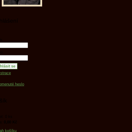
ihlášení
n:
o:
strace
omenuté heslo
šík
t: 0 ks
a:
0,00 Kč
ah košíku