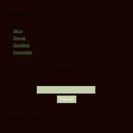
Fotoalbum
Akce
Domek
Dovolená
Komentáře
Mail list
Oblíbené odkazy