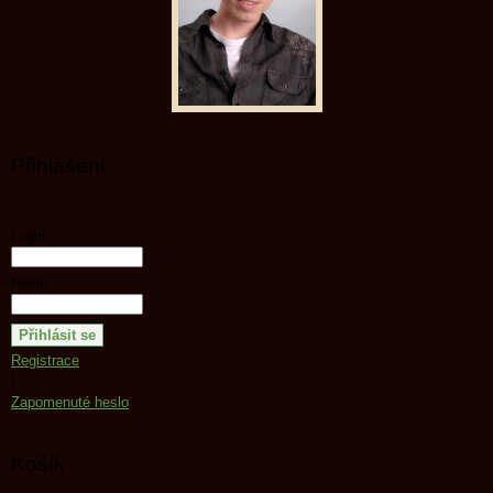
Přihlášení
Login:
Heslo:
Registrace
|
Zapomenuté heslo
Košík