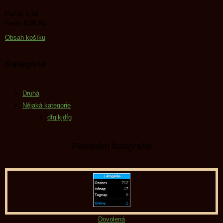
Počet: 0 ks
Cena:
0,00 Kč
Obsah košíku
Kategorie
Druhá
Nějaká kategorie
dfglkjdfg
Poslední fotografie
Dovolená