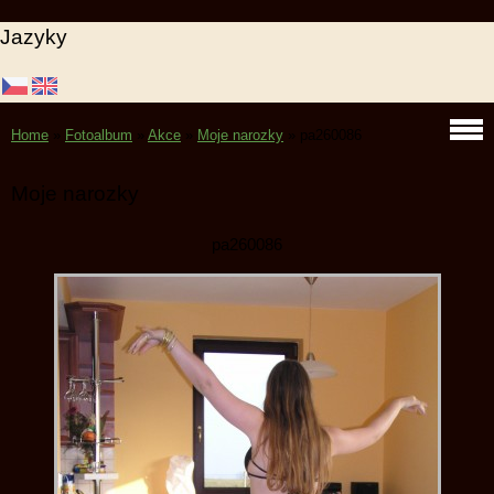
Jazyky
Home
»
Fotoalbum
»
Akce
»
Moje narozky
»
pa260086
Moje narozky
pa260086