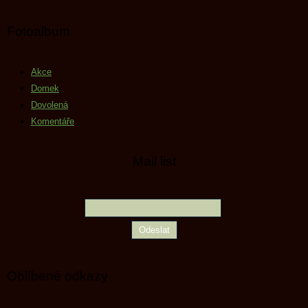
Fotoalbum
Akce
Domek
Dovolená
Komentáře
Mail list
Oblíbené odkazy