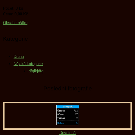
Počet: 0 ks
Cena:
0,00 Kč
Obsah košíku
Kategorie
Druhá
Nějaká kategorie
dfglkjdfg
Poslední fotografie
Dovolená