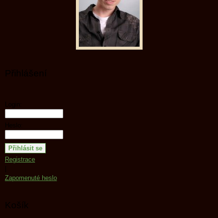
Přihlášení
Login:
Heslo:
Registrace
|
Zapomenuté heslo
Košík