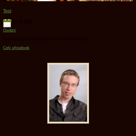
Test
17. 9. 2015
Osobní
TestTestTest TestTestTestTest TestTestTestTest
Celý příspěvek