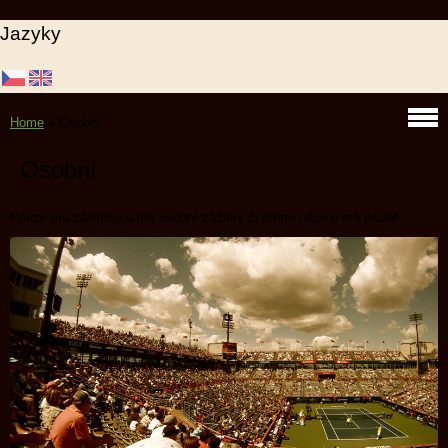
Jazyky
Home
»
Osobní
Osobní
Pouze pro zájemce o mé osobní zážitky či přímo něco o mé osobě.