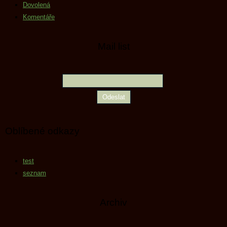
Dovolená
Komentáře
Mail list
Oblíbené odkazy
test
seznam
Archiv