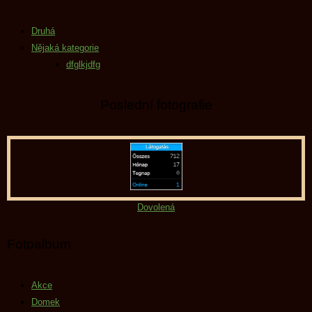
Druhá
Nějaká kategorie
dfglkjdfg
Poslední fotografie
Dovolená
Fotoalbum
Akce
Domek