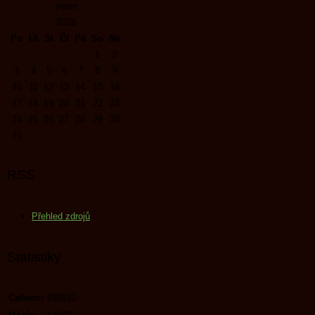
srpen
2026
Po
Út
St
Čt
Pá
So
Ne
1
2
3
4
5
6
7
8
9
10
11
12
13
14
15
16
17
18
19
20
21
22
23
24
25
26
27
28
29
30
31
RSS
Přehled zdrojů
Statistiky
Celkem:
709810