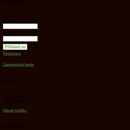
Přihlášení
Login:
Heslo:
Registrace
|
Zapomenuté heslo
Košík
Počet: 0 ks
Cena:
0,00 Kč
Obsah košíku
Kategorie