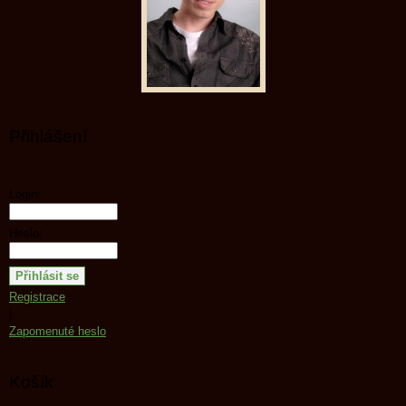
Přihlášení
Login:
Heslo:
Registrace
|
Zapomenuté heslo
Košík