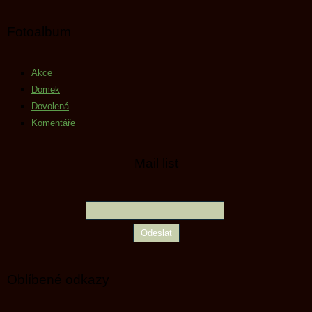
Fotoalbum
Akce
Domek
Dovolená
Komentáře
Mail list
Oblíbené odkazy