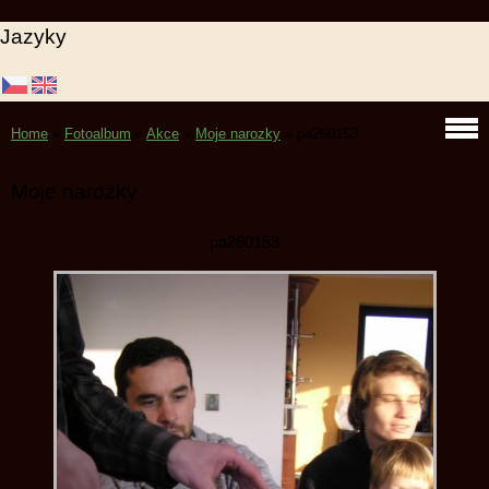
Jazyky
Home
»
Fotoalbum
»
Akce
»
Moje narozky
»
pa260153
Moje narozky
pa260153