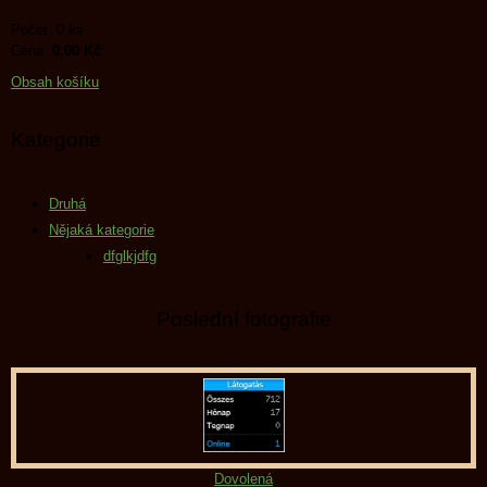
Počet: 0 ks
Cena:
0,00 Kč
Obsah košíku
Kategorie
Druhá
Nějaká kategorie
dfglkjdfg
Poslední fotografie
Dovolená