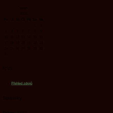
srpen
2026
Po
Út
St
Čt
Pá
So
Ne
1
2
3
4
5
6
7
8
9
10
11
12
13
14
15
16
17
18
19
20
21
22
23
24
25
26
27
28
29
30
31
RSS
Přehled zdrojů
Statistiky
Celkem:
709770