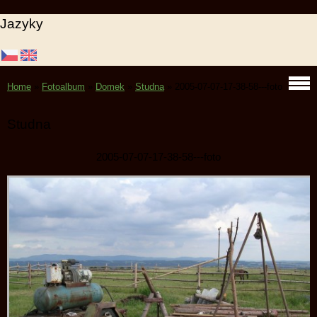
Jazyky
Home
»
Fotoalbum
»
Domek
»
Studna
»
2005-07-07-17-38-58---foto
Studna
2005-07-07-17-38-58---foto