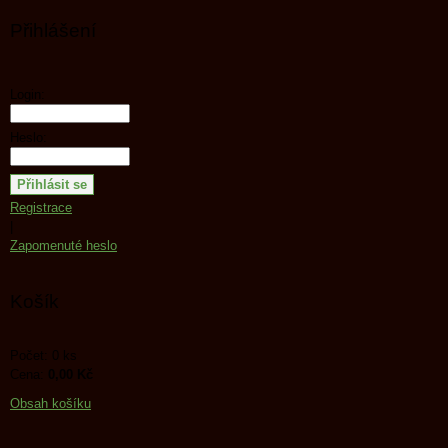
Přihlášení
Login:
Heslo:
Registrace
|
Zapomenuté heslo
Košík
Počet: 0 ks
Cena:
0,00 Kč
Obsah košíku