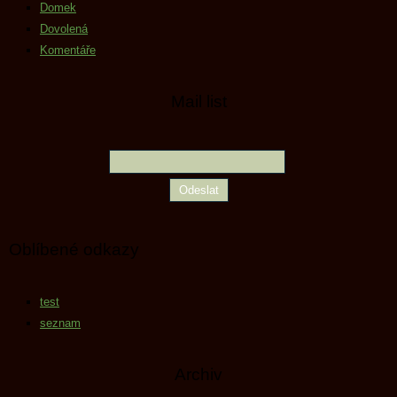
Domek
Dovolená
Komentáře
Mail list
Oblíbené odkazy
test
seznam
Archiv