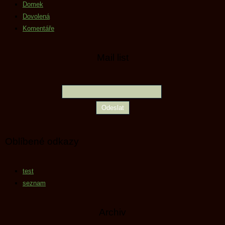
Domek
Dovolená
Komentáře
Mail list
Oblíbené odkazy
test
seznam
Archiv