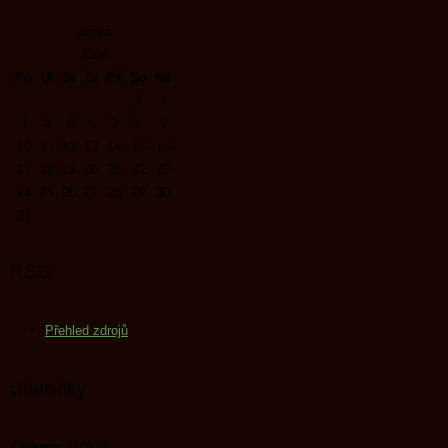
srpen
2026
Po
Út
St
Čt
Pá
So
Ne
1
2
3
4
5
6
7
8
9
10
11
12
13
14
15
16
17
18
19
20
21
22
23
24
25
26
27
28
29
30
31
RSS
Přehled zdrojů
Statistiky
Celkem:
710179