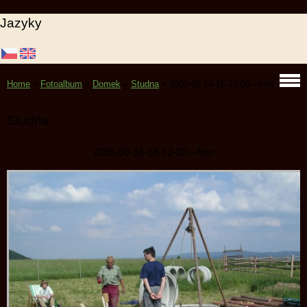
Jazyky
Home
»
Fotoalbum
»
Domek
»
Studna
»
2005-06-14-16-12-00---foto
Studna
2005-06-14-16-12-00---foto