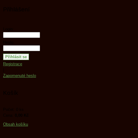
Přihlášení
Login:
Heslo:
Registrace
|
Zapomenuté heslo
Košík
Počet: 0 ks
Cena:
0,00 Kč
Obsah košíku