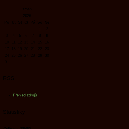
srpen
2026
Po
Út
St
Čt
Pá
So
Ne
1
2
3
4
5
6
7
8
9
10
11
12
13
14
15
16
17
18
19
20
21
22
23
24
25
26
27
28
29
30
31
RSS
Přehled zdrojů
Statistiky
Celkem:
709483