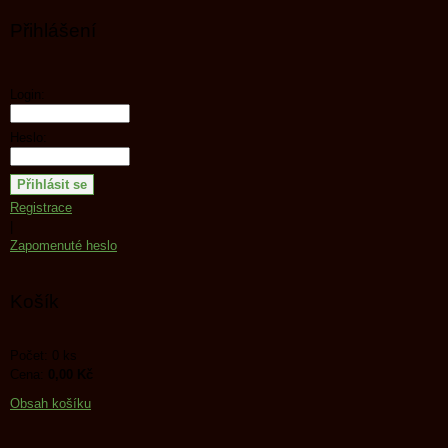
Přihlášení
Login:
Heslo:
Registrace
|
Zapomenuté heslo
Košík
Počet: 0 ks
Cena:
0,00 Kč
Obsah košíku