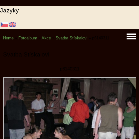
Jazyky
Home
»
Fotoalbum
»
Akce
»
Svatba Stískalovi
»
p6140311
Svatba Stískalovi
p6140311