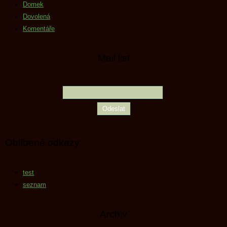
Domek
Dovolená
Komentáře
Mail list
Oblíbené odkazy
test
seznam
Archiv