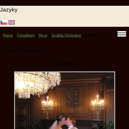
Jazyky
Home
»
Fotoalbum
»
Akce
»
Svatba Stískalovi
»
p6130014
Svatba Stískalovi
p6130014