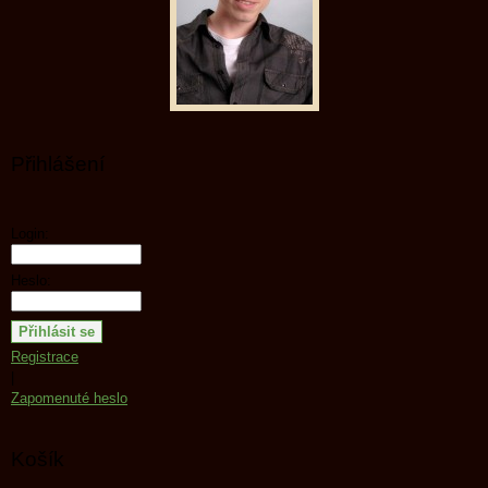
Přihlášení
Login:
Heslo:
Registrace
|
Zapomenuté heslo
Košík