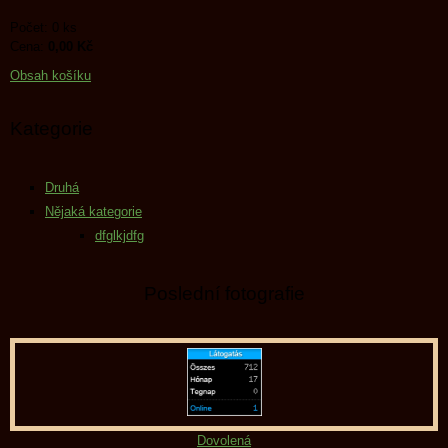
Počet: 0 ks
Cena:
0,00 Kč
Obsah košíku
Kategorie
Druhá
Nějaká kategorie
dfglkjdfg
Poslední fotografie
Dovolená