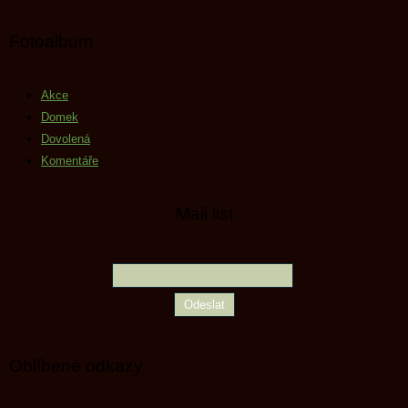
Fotoalbum
Akce
Domek
Dovolená
Komentáře
Mail list
Oblíbené odkazy