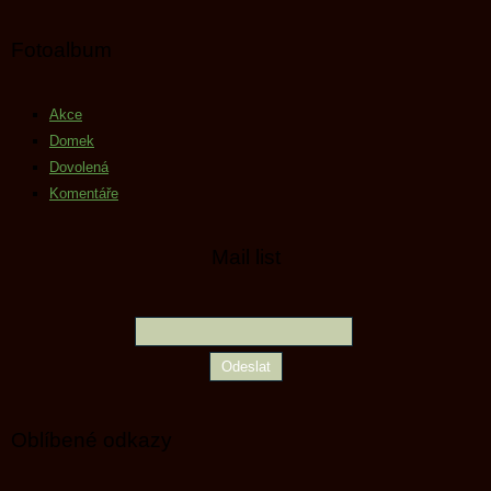
Fotoalbum
Akce
Domek
Dovolená
Komentáře
Mail list
Oblíbené odkazy