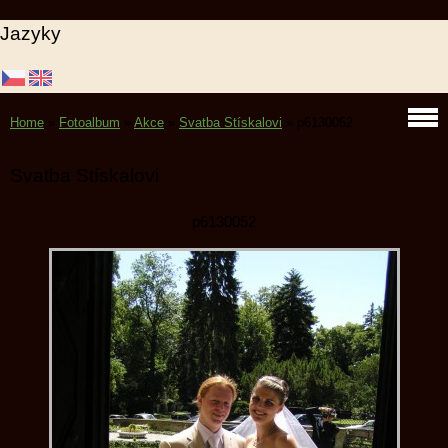
Jazyky
Home
»
Fotoalbum
»
Akce
»
Svatba Stískalovi
»
p6130052
Svatba Stískalovi
p6130052