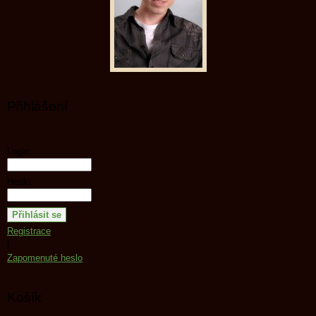
Přihlášení
Login:
Heslo:
Registrace
|
Zapomenuté heslo
Košík