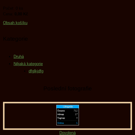
Počet: 0 ks
Cena:
0,00 Kč
Obsah košíku
Kategorie
Druhá
Nějaká kategorie
dfglkjdfg
Poslední fotografie
Dovolená