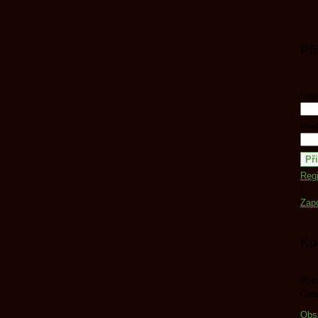
Př
Logi
Hesl
Regi
|
Zap
Ko
Poče
Cen
Obs