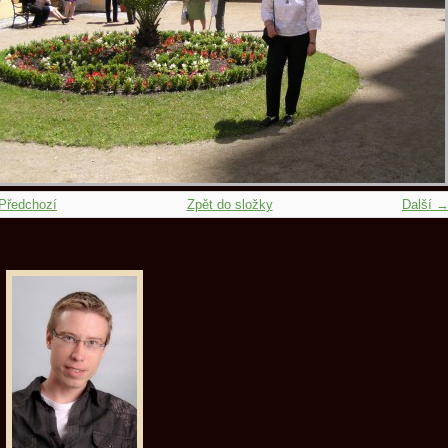
Předchozí
Zpět do složky
Další 