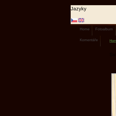
Jazyky
Home
Fotoalbum
Komentáře
Ho
Sv