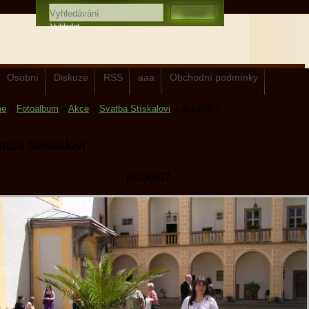
Osobní
Diskuze
RSS
aaa
Obchodní podmínky
me
»
Fotoalbum
»
Akce
»
Svatba Stískalovi
»
p6130027
atba Stískalovi
p6130027