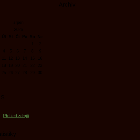
Archiv
srpen
2026
Út
St
Čt
Pá
So
Ne
1
2
4
5
6
7
8
9
11
12
13
14
15
16
18
19
20
21
22
23
25
26
27
28
29
30
SS
Přehled zdrojů
tistiky