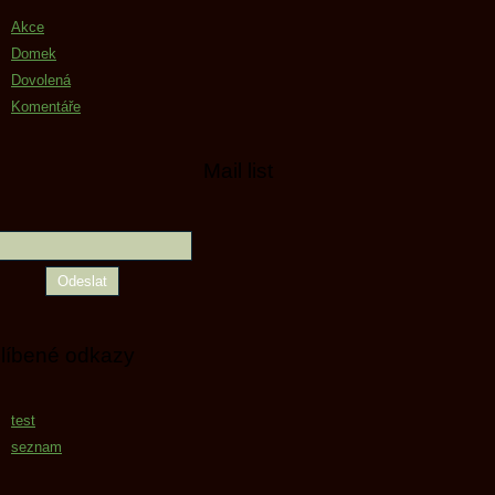
Akce
Domek
Dovolená
Komentáře
Mail list
líbené odkazy
test
seznam