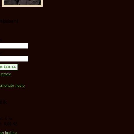
ihlášení
n:
o:
strace
omenuté heslo
šík
t: 0 ks
a:
0,00 Kč
ah košíku