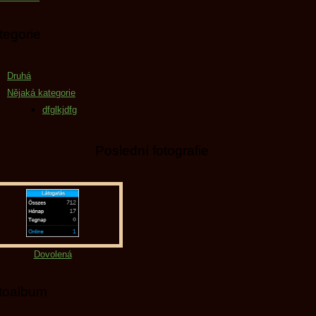
tegorie
Druhá
Nějaká kategorie
dfglkjdfg
Poslední fotografie
Dovolená
toalbum