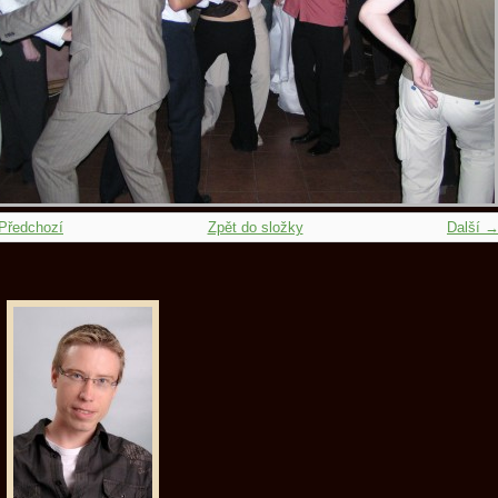
Předchozí
Zpět do složky
Další 