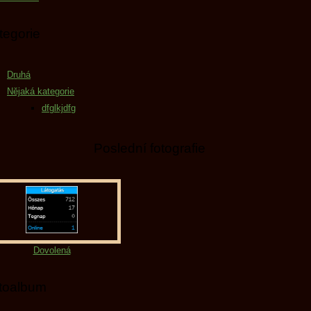
tegorie
Druhá
Nějaká kategorie
dfglkjdfg
Poslední fotografie
Dovolená
toalbum