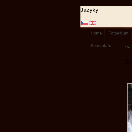
Jazyky
Home
Fotoalbum
Komentáře
Ho
Sv