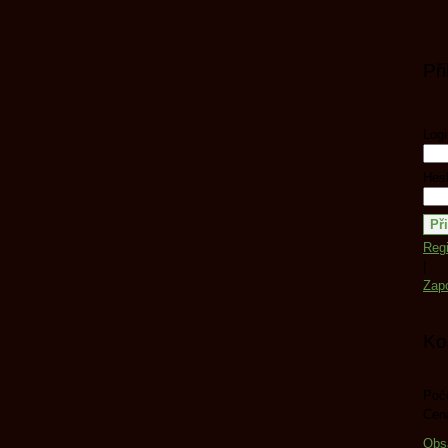
Př
Logi
Hesl
Regi
|
Zap
Ko
Poče
Cen
Obs