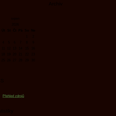
Archiv
srpen
2026
Út
St
Čt
Pá
So
Ne
1
2
4
5
6
7
8
9
11
12
13
14
15
16
18
19
20
21
22
23
25
26
27
28
29
30
SS
Přehled zdrojů
tistiky