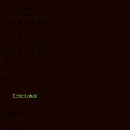
srpen
2026
Po
Út
St
Čt
Pá
So
Ne
1
2
3
4
5
6
7
8
9
10
11
12
13
14
15
16
17
18
19
20
21
22
23
24
25
26
27
28
29
30
31
RSS
Přehled zdrojů
Statistiky
Celkem:
710689