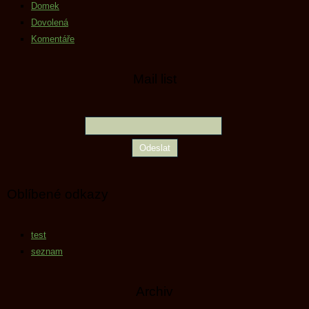
Domek
Dovolená
Komentáře
Mail list
Oblíbené odkazy
test
seznam
Archiv