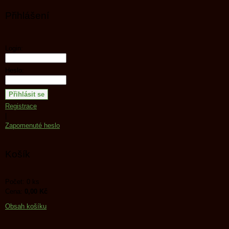
Přihlášení
Login:
Heslo:
Registrace
|
Zapomenuté heslo
Košík
Počet: 0 ks
Cena:
0,00 Kč
Obsah košíku