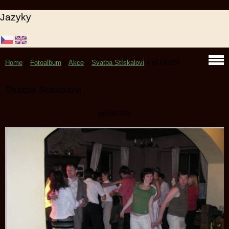
Jazyky
Home
»
Fotoalbum
»
Akce
»
Svatba Stískalovi
»
p6140334
Svatba Stískalovi
p6140334