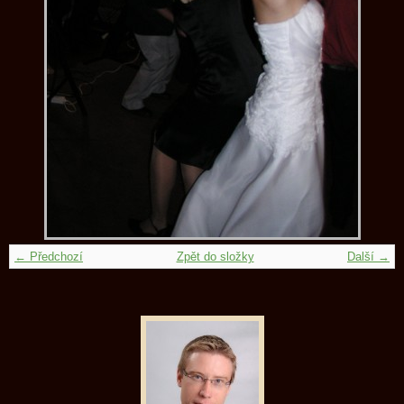
← Předchozí
Zpět do složky
Další →