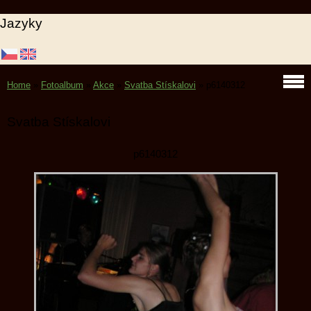
Jazyky
Home
»
Fotoalbum
»
Akce
»
Svatba Stískalovi
»
p6140312
Svatba Stískalovi
p6140312