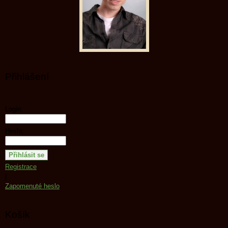
Přihlášení
Login:
Heslo:
Registrace
|
Zapomenuté heslo
Košík