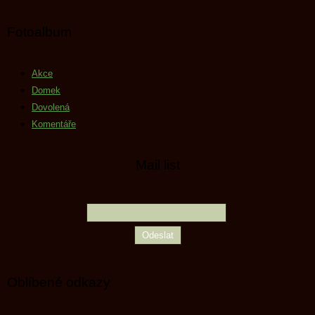
Fotoalbum
Akce
Domek
Dovolená
Komentáře
Mail list
Oblíbené odkazy