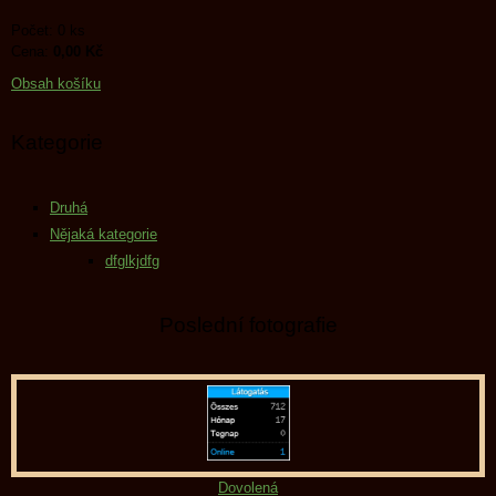
Počet: 0 ks
Cena:
0,00 Kč
Obsah košíku
Kategorie
Druhá
Nějaká kategorie
dfglkjdfg
Poslední fotografie
Dovolená