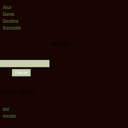
Akce
Domek
Dovolená
Komentáře
Mail list
líbené odkazy
test
seznam