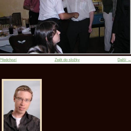
Předchozí
Zpět do složky
Další 