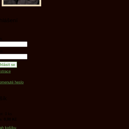
ihlášení
n:
o:
strace
omenuté heslo
šík
t: 0 ks
a:
0,00 Kč
ah košíku