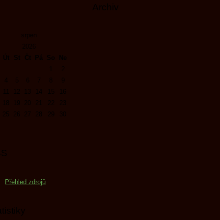
Archiv
srpen
2026
Út
St
Čt
Pá
So
Ne
1
2
4
5
6
7
8
9
11
12
13
14
15
16
18
19
20
21
22
23
25
26
27
28
29
30
SS
Přehled zdrojů
tistiky