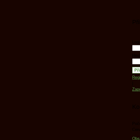
Př
Logi
Hesl
Regi
|
Zap
Ko
Poče
Cen
Obs