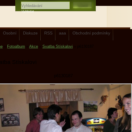
Osobní
Diskuze
RSS
aaa
Obchodní podmínky
me
»
Fotoalbum
»
Akce
»
Svatba Stískalovi
»
p6130187
atba Stískalovi
p6130187