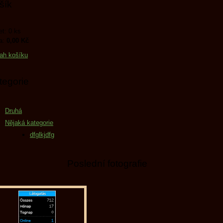
šík
t: 0 ks
a:
0,00 Kč
ah košíku
tegorie
Druhá
Nějaká kategorie
dfglkjdfg
Poslední fotografie