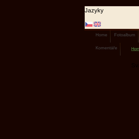
Jazyky
Home
Fotoalbum
Komentáře
Ho
Sv