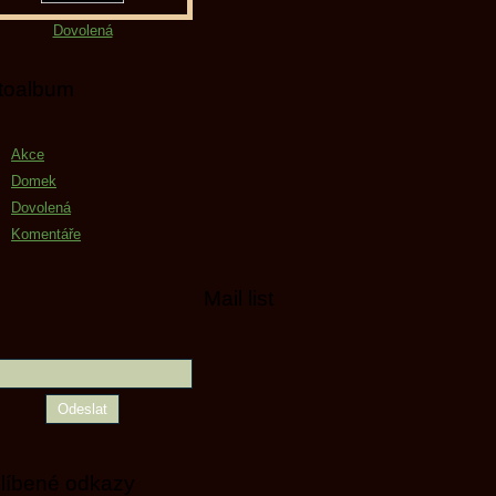
Dovolená
toalbum
Akce
Domek
Dovolená
Komentáře
Mail list
líbené odkazy