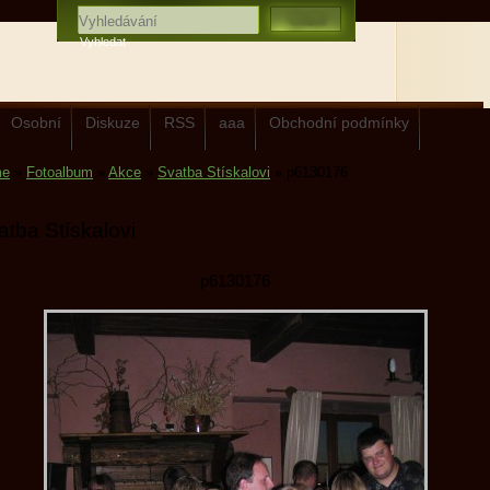
Osobní
Diskuze
RSS
aaa
Obchodní podmínky
me
»
Fotoalbum
»
Akce
»
Svatba Stískalovi
»
p6130176
atba Stískalovi
p6130176