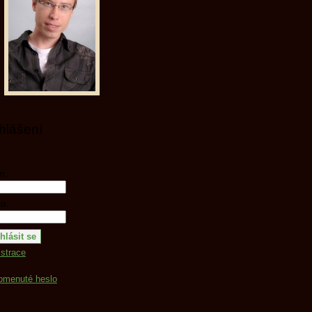
ihlášení
n:
o:
strace
omenuté heslo