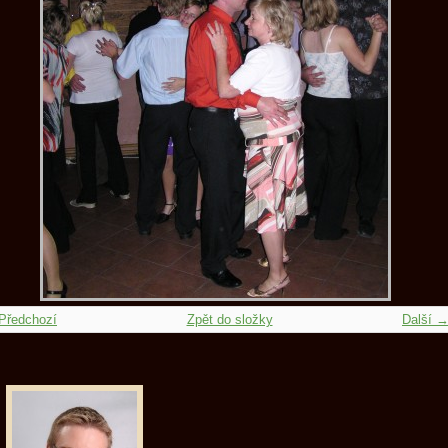
Předchozí
Zpět do složky
Další 