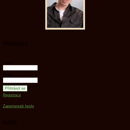
Přihlášení
Login:
Heslo:
Registrace
|
Zapomenuté heslo
Košík