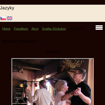
Jazyky
Home
»
Fotoalbum
»
Akce
»
Svatba Stískalovi
»
p6130137
Svatba Stískalovi
p6130137