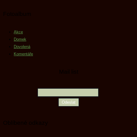
Fotoalbum
Akce
Domek
Dovolená
Komentáře
Mail list
Oblíbené odkazy