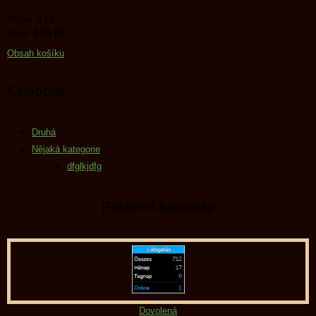
Počet: 0 ks
Cena:
0,00 Kč
Obsah košíku
Kategorie
Druhá
Nějaká kategorie
dfglkjdfg
Poslední fotografie
Dovolená