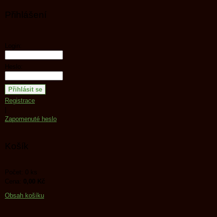
Přihlášení
Login:
Heslo:
Registrace
|
Zapomenuté heslo
Košík
Počet: 0 ks
Cena:
0,00 Kč
Obsah košíku