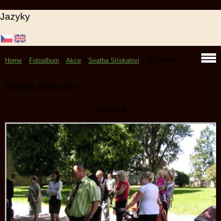
Jazyky
Home
»
Fotoalbum
»
Akce
»
Svatba Stískalovi
»
p6130068
Svatba Stískalovi
p6130068