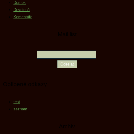
Domek
Dovolená
Komentáře
Mail list
Oblíbené odkazy
test
seznam
Archiv