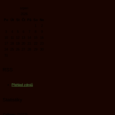
srpen
2026
Po
Út
St
Čt
Pá
So
Ne
1
2
3
4
5
6
7
8
9
10
11
12
13
14
15
16
17
18
19
20
21
22
23
24
25
26
27
28
29
30
31
RSS
Přehled zdrojů
Statistiky
Celkem:
710775