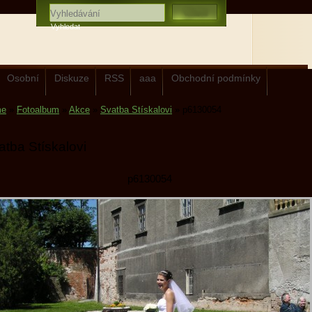
Osobní
Diskuze
RSS
aaa
Obchodní podmínky
me
»
Fotoalbum
»
Akce
»
Svatba Stískalovi
»
p6130054
atba Stískalovi
p6130054