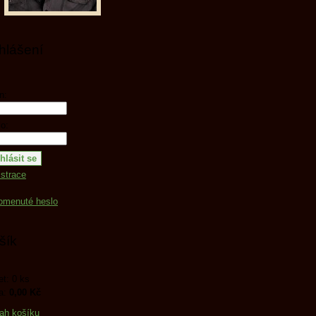
ihlášení
n:
o:
strace
omenuté heslo
šík
t: 0 ks
a:
0,00 Kč
ah košíku