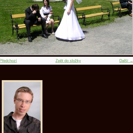
Předchozí
Zpět do složky
Další 