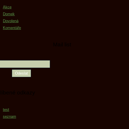
Akce
Domek
Dovolená
Komentáře
Mail list
líbené odkazy
test
seznam