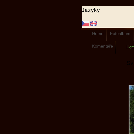
Jazyky
Home
Fotoalbum
Komentáře
Ho
Sv