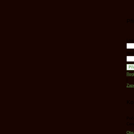
Př
Logi
Hesl
Regi
|
Zap
Ko
Poče
Cen
Obs