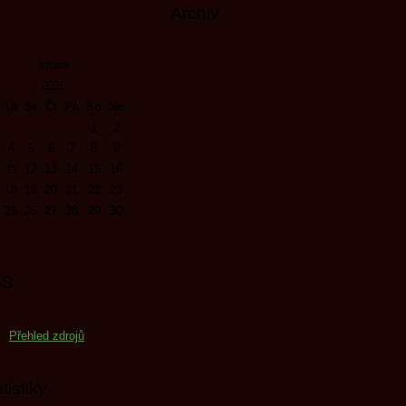
Archiv
srpen
2026
Út
St
Čt
Pá
So
Ne
1
2
4
5
6
7
8
9
11
12
13
14
15
16
18
19
20
21
22
23
25
26
27
28
29
30
SS
Přehled zdrojů
tistiky