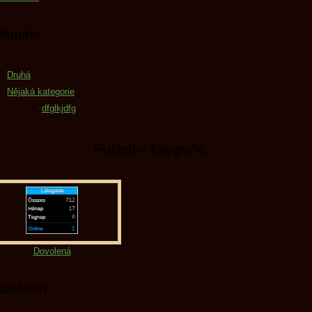
tegorie
Druhá
Nějaká kategorie
dfglkjdfg
Poslední fotografie
Dovolená
toalbum