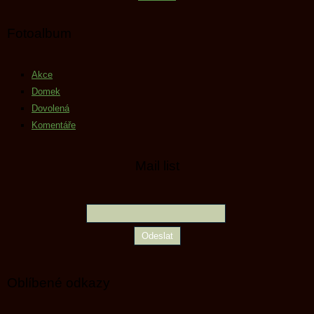
Fotoalbum
Akce
Domek
Dovolená
Komentáře
Mail list
Oblíbené odkazy