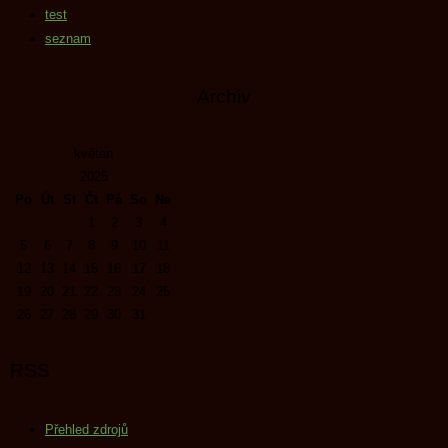
test
seznam
Archiv
květen
2025
Po
Út
St
Čt
Pá
So
Ne
1
2
3
4
5
6
7
8
9
10
11
12
13
14
15
16
17
18
19
20
21
22
23
24
25
26
27
28
29
30
31
RSS
Přehled zdrojů