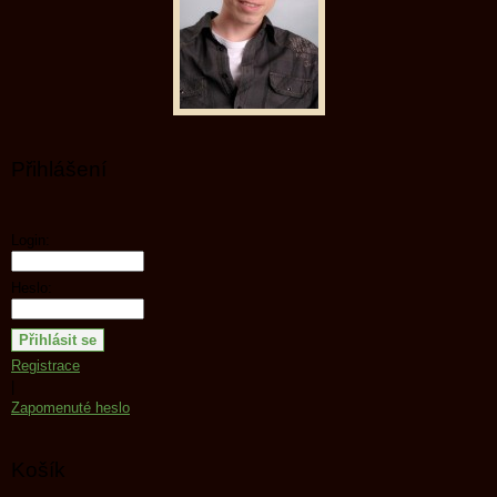
Přihlášení
Login:
Heslo:
Registrace
|
Zapomenuté heslo
Košík