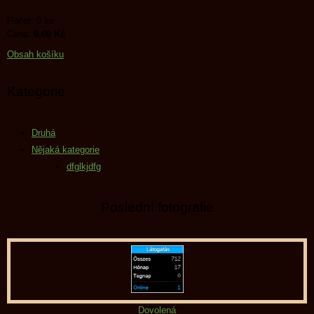
Počet: 0 ks
Cena:
0,00 Kč
Obsah košíku
Kategorie
Druhá
Nějaká kategorie
dfglkjdfg
Poslední fotografie
Dovolená