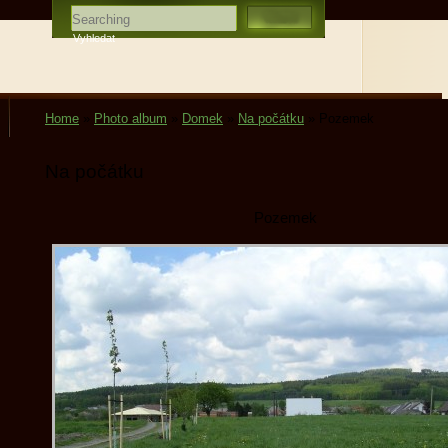
Home
»
Photo album
»
Domek
»
Na počátku
»
Pozemek
Na počátku
Pozemek