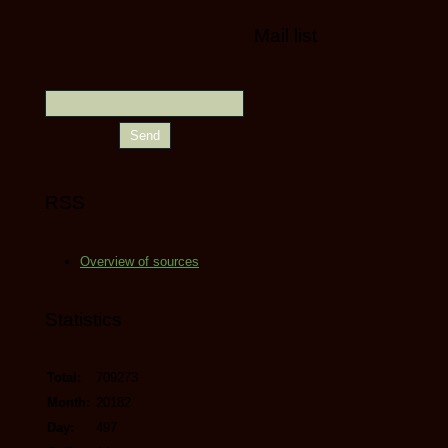
Mail list
RSS
Overview of sources
Statistics
Total:
709273
Month:
20182
Day:
497