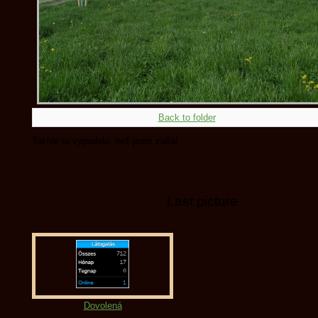
Back to folder
Takhle to vypadalo, než jsem začal.
Last picture
Dovolená